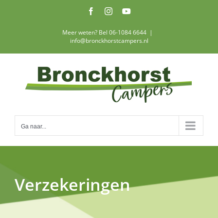
Ga
Facebook
Instagram
YouTube
naar
inhoud
Meer weten? Bel 06-1084 6644
|
info@bronckhorstcampers.nl
Ga naar...
Verzekeringen