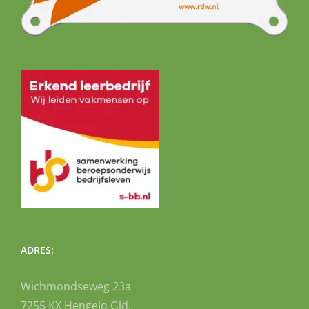
ADRES:
Wichmondseweg 23a
7255 KX Hengelo Gld.