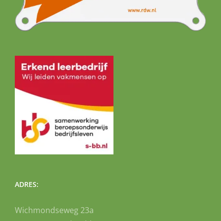
ADRES:
Wichmondseweg 23a