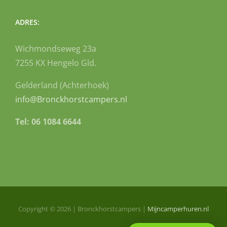
ADRES:
Wichmondseweg 23a
7255 KX Hengelo Gld.
Gelderland (Achterhoek)
info@Bronckhorstcampers.nl
Tel: 06 1084 6644
Copyright ©
2026
| Bronckhorstcampers |
Mijncamperhuren.nl