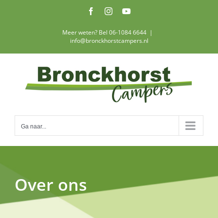
Ga
Facebook
Instagram
YouTube
naar
inhoud
Meer weten? Bel 06-1084 6644
|
info@bronckhorstcampers.nl
Ga naar...
Over ons