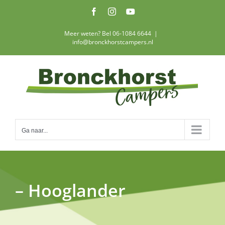
Ga
Facebook
Instagram
YouTube
naar
inhoud
Meer weten? Bel 06-1084 6644
|
info@bronckhorstcampers.nl
Ga naar...
– Hooglander