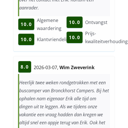
aanrader.
Algemene
10.0
Ontvangst
10.0
waardering
Prijs-
10.0
10.0
Klantvriendelijkheid
kwaliteitverhouding
8.0
2026-03-07
,
Wim Zweverink
Heerlijk twee weken rondgetrokken met een
buscamper van Bronckhorst Campers. Bij het
ophalen nam eigenaar Erik alle tijd om
dingen uit te leggen. Als we tijdens onze
vakantie een vraag hadden dan kregen we
altijd snel een appje terug van Erik. Ook het