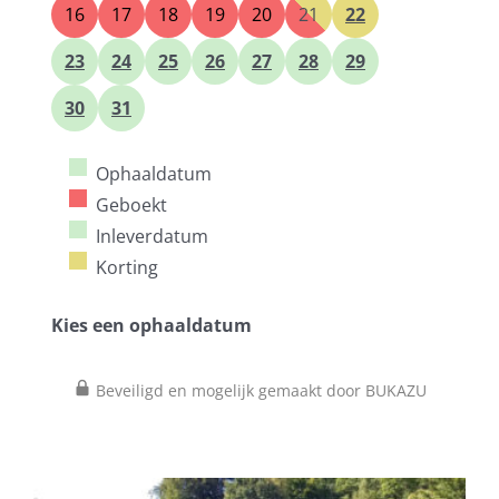
16
17
18
19
20
21
22
23
24
25
26
27
28
29
30
31
Ophaaldatum
Geboekt
Inleverdatum
Korting
Kies een ophaaldatum
Beveiligd en mogelijk gemaakt door BUKAZU