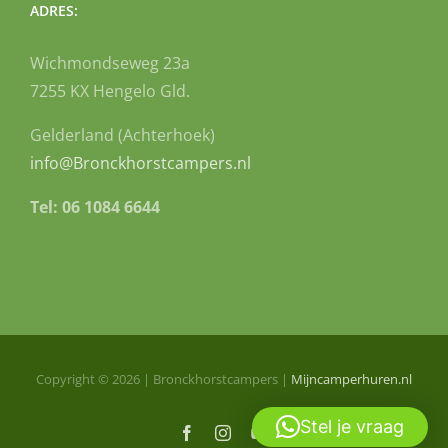
ADRES:
Wichmondseweg 23a
7255 KX Hengelo Gld.
Gelderland (Achterhoek)
info@Bronckhorstcampers.nl
Tel: 06 1084 6644
Copyright ©
2026
| Bronckhorstcampers |
Mijncamperhuren.nl
Stel je vraag
Facebook
Instagram
YouTube