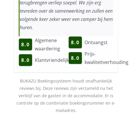
terugbrengen verliep soepel. We zijn erg
tevreden over de samenwerking en zullen een
volgende keer zeker weer een camper bij hem
huren.
Algemene
8.0
Ontvangst
8.0
waardering
Prijs-
8.0
8.0
Klantvriendelijkheid
kwaliteitverhouding
BUKAZU Boekingssysteem houdt onafhankelijk
reviews bij. Deze reviews zijn verzameld na het
verblijf van de gasten in de accommodatie. Er is
controle op de combinatie boekingsnummer en e-
mailadres.