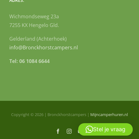
ADRES:
Wichmondseweg 23a
7255 KX Hengelo Gld.
Gelderland (Achterhoek)
info@Bronckhorstcampers.nl
Tel: 06 1084 6644
Copyright ©
2026
| Bronckhorstcampers |
Mijncamperhuren.nl
Stel je vraag
Facebook
Instagram
YouTube