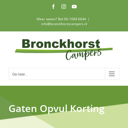
Ga
Facebook
Instagram
YouTube
naar
inhoud
Meer weten? Bel 06-1084 6644
|
info@bronckhorstcampers.nl
Ga naar...
Gaten Opvul Korting