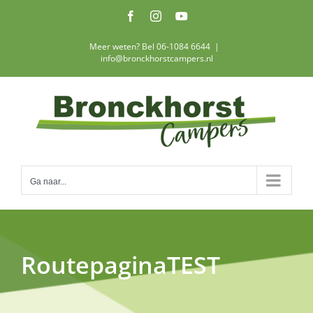
Ga
Facebook
Instagram
YouTube
naar
inhoud
Meer weten? Bel 06-1084 6644
|
info@bronckhorstcampers.nl
Ga naar...
RoutepaginaTEST