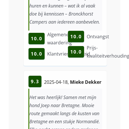
huren en kunnen – wat ik al vaak
doe bij kennissen – Bronckhorst
Campers aan iedereen aanbevelen.
Algemene
10.0
Ontvangst
10.0
waardering
Prijs-
10.0
10.0
Klantvriendelijkheid
kwaliteitverhoudin
9.3
2025-04-18
,
Mieke Dekker
Het was heerlijk! Samen met mijn
hond Joep naar Bretagne. Mooie
route gemaakt langs de kusten van
Bretagne en een stukje Normandië.