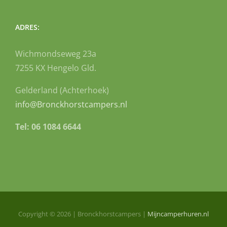
ADRES:
Wichmondseweg 23a
7255 KX Hengelo Gld.
Gelderland (Achterhoek)
info@Bronckhorstcampers.nl
Tel: 06 1084 6644
Copyright ©
2026
| Bronckhorstcampers |
Mijncamperhuren.nl