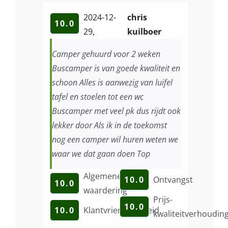
2024-12-
chris
10.0
29
,
kuilboer
Camper gehuurd voor 2 weken
Buscamper is van goede kwaliteit en
schoon Alles is aanwezig van luifel
tafel en stoelen tot een wc
Buscamper met veel pk dus rijdt ook
lekker door Als ik in de toekomst
nog een camper wil huren weten we
waar we dat gaan doen Top
Algemene
10.0
Ontvangst
10.0
waardering
Prijs-
10.0
10.0
Klantvriendelijkheid
kwaliteitverhoudin