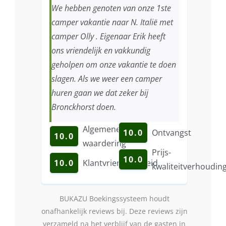
We hebben genoten van onze 1ste
camper vakantie naar N. Italië met
camper Olly . Eigenaar Erik heeft
ons vriendelijk en vakkundig
geholpen om onze vakantie te doen
slagen. Als we weer een camper
huren gaan we dat zeker bij
Bronckhorst doen.
Algemene
10.0
Ontvangst
10.0
waardering
Prijs-
10.0
10.0
Klantvriendelijkheid
kwaliteitverhoudin
BUKAZU Boekingssysteem houdt
onafhankelijk reviews bij. Deze reviews zijn
verzameld na het verblijf van de gasten in