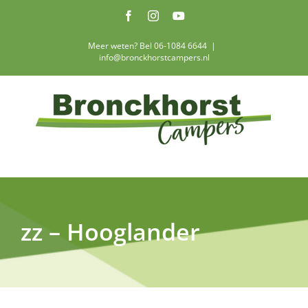
Ga
Facebook
Instagram
YouTube
naar
inhoud
Meer weten? Bel 06-1084 6644
|
info@bronckhorstcampers.nl
zz – Hooglander