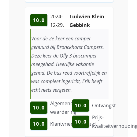
2024-
Ludwien Klein
10.0
12-29
,
Gebbink
Voor de 2e keer een camper
gehuurd bij Bronckhorst Campers.
Deze keer de Olly 3 buscamper
meegehad. Heerlijke vakantie
gehad. De bus reed voortreffelijk en
was compleet ingericht, Erik heeft
echt niets vergeten.
Algemene
10.0
Ontvangst
10.0
waardering
Prijs-
10.0
10.0
Klantvriendelijkheid
kwaliteitverhoudin