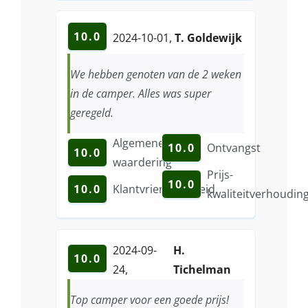
10.0
2024-10-01
,
T. Goldewijk
We hebben genoten van de 2 weken
in de camper. Alles was super
geregeld.
Algemene
10.0
Ontvangst
10.0
waardering
Prijs-
10.0
10.0
Klantvriendelijkheid
kwaliteitverhoudin
2024-09-
H.
10.0
24
,
Tichelman
Top camper voor een goede prijs!