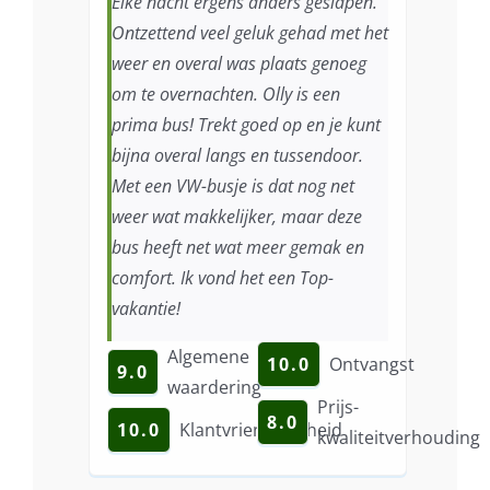
Elke nacht ergens anders geslapen.
Ontzettend veel geluk gehad met het
weer en overal was plaats genoeg
om te overnachten. Olly is een
prima bus! Trekt goed op en je kunt
bijna overal langs en tussendoor.
Met een VW-busje is dat nog net
weer wat makkelijker, maar deze
bus heeft net wat meer gemak en
comfort. Ik vond het een Top-
vakantie!
Algemene
10.0
Ontvangst
9.0
waardering
Prijs-
8.0
10.0
Klantvriendelijkheid
kwaliteitverhouding